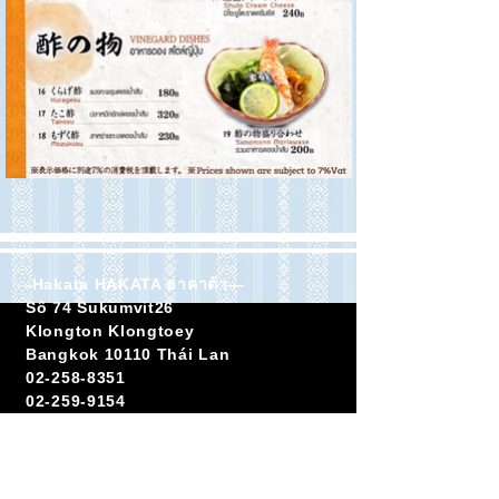
-Hakata HAKATA ฮาคาต้า―
Số 74 Sukumvit26
Klongton Klongtoey
Bangkok 10110 Thái Lan
02-258-8351
02-259-9154
091-752-8457
Giờ làm việc
・Ăn trưa 11:00-14:00
Giao đơn hàng cuối cùng 13:30